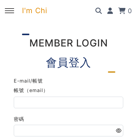
I'm Chi
0
回主選單
回主選單
回主選單
回主選單
MEMBER LOGIN
✍️ 部落格
🧑‍💻 我的服務
🎤 活動與課程
🎤 課程與企業培訓
會員登入
➡︎ 訂閱制方案
➡︎ 1 對 1 寫作教練
➡︎ 線上課程
所有主題
E-mail/帳號
➡︎ 所有內容
➡︎ 業配合作
➡︎ 講座活動
AI 職場應用｜ChatGPT 職場
帳號（email）
應用入門
AI 職場應用｜ChatGPT 進階
使用思維
密碼
AI 職場應用｜上班族的 AI 學