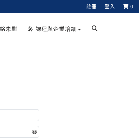
註冊
登入
0
聯絡朱騏
🎤 課程與企業培訓