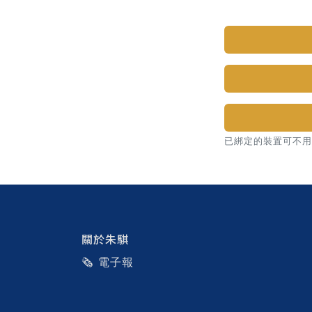
已綁定的裝置可不用密碼，直
關於朱騏
🗞️ 電子報