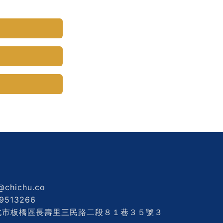
@chichu.co
9513266
 新北市板橋區長壽里三民路二段８１巷３５號３