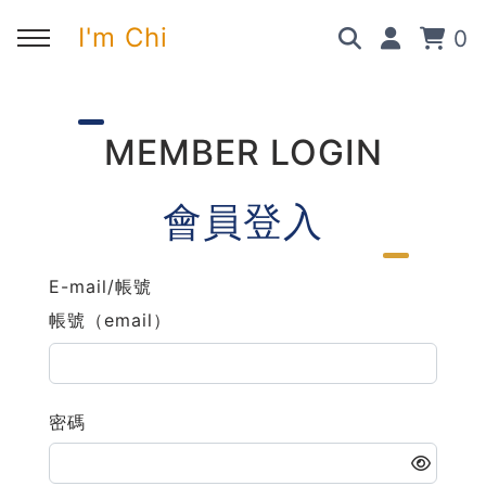
I'm Chi
0
回主選單
回主選單
回主選單
回主選單
MEMBER LOGIN
✍️ 部落格
🧑‍💻 我的服務
🎤 活動與課程
🎤 課程與企業培訓
會員登入
➡︎ 訂閱制方案
➡︎ 1 對 1 寫作教練
➡︎ 線上課程
所有主題
E-mail/帳號
➡︎ 所有內容
➡︎ 業配合作
➡︎ 講座活動
AI 職場應用｜ChatGPT 職場
帳號（email）
應用入門
AI 職場應用｜ChatGPT 進階
使用思維
密碼
AI 職場應用｜上班族的 AI 學