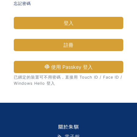
忘記密碼
習術
登入
AI 職場應用｜NotebookLM
職場工作復盤術
註冊
職場思維與工作術｜時間管理
使用 Passkey 登入
職場思維與工作術｜卡片盒筆
已綁定的裝置可不用密碼，直接用 Touch ID / Face ID /
記法
Windows Hello 登入
職場思維與工作術｜圖解問題
分析與解決 x AI 視覺化實戰
軟體開發實務｜技術文件寫作
關於朱騏
🗞️ 電子報