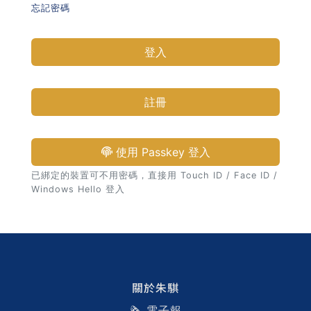
忘記密碼
習術
登入
AI 職場應用｜NotebookLM
職場工作復盤術
註冊
職場思維與工作術｜時間管理
使用 Passkey 登入
職場思維與工作術｜卡片盒筆
已綁定的裝置可不用密碼，直接用 Touch ID / Face ID /
記法
Windows Hello 登入
職場思維與工作術｜圖解問題
分析與解決 x AI 視覺化實戰
軟體開發實務｜技術文件寫作
關於朱騏
🗞️ 電子報