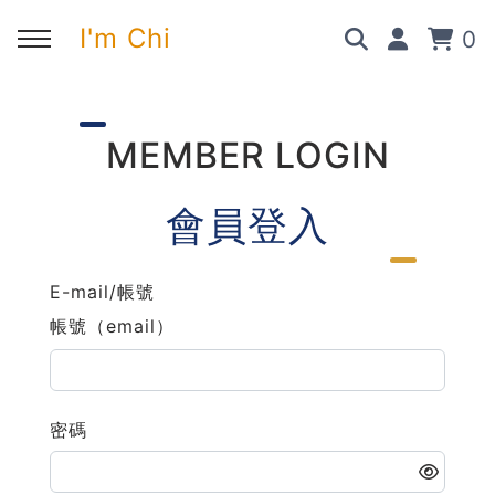
I'm Chi
0
回主選單
回主選單
回主選單
回主選單
MEMBER LOGIN
✍️ 部落格
🧑‍💻 我的服務
🎤 活動與課程
🎤 課程與企業培訓
會員登入
➡︎ 訂閱制方案
➡︎ 1 對 1 寫作教練
➡︎ 線上課程
所有主題
E-mail/帳號
➡︎ 所有內容
➡︎ 業配合作
➡︎ 講座活動
AI 職場應用｜ChatGPT 職場
帳號（email）
應用入門
AI 職場應用｜ChatGPT 進階
使用思維
密碼
AI 職場應用｜上班族的 AI 學