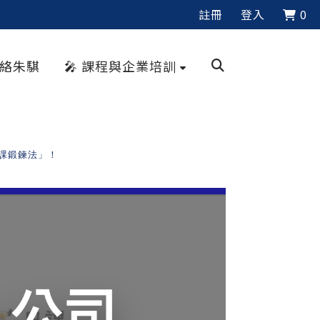
註冊
登入
0
聯絡朱騏
🎤 課程與企業培訓
課鍛鍊法」！