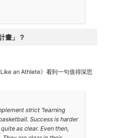
計畫」？
ike an Athlete》看到一句值得深思
plement strict “learning
m basketball. Success is harder
quite as clear. Even then,
. They are clear in their