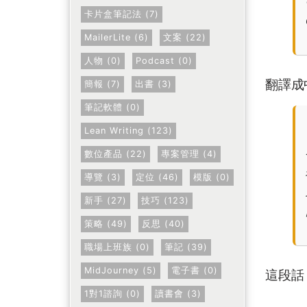
卡片盒筆記法 (7)
MailerLite (6)
文案 (22)
人物 (0)
Podcast (0)
翻譯成
簡報 (7)
出書 (3)
筆記軟體 (0)
Lean Writing (123)
數位產品 (22)
專案管理 (4)
導覽 (3)
定位 (46)
模版 (0)
新手 (27)
技巧 (123)
策略 (49)
反思 (40)
職場上班族 (0)
筆記 (39)
MidJourney (5)
電子書 (0)
這段話
1對1諮詢 (0)
讀書會 (3)