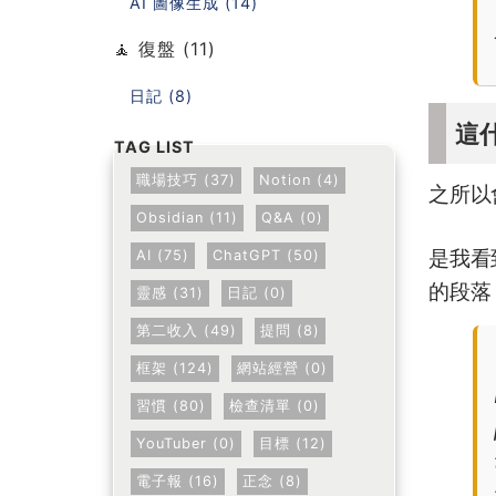
AI 圖像生成 (14)
🧘 復盤 (11)
日記 (8)
這
職場技巧 (37)
Notion (4)
之所以
Obsidian (11)
Q&A (0)
是我看到
AI (75)
ChatGPT (50)
的段落
靈感 (31)
日記 (0)
第二收入 (49)
提問 (8)
框架 (124)
網站經營 (0)
習慣 (80)
檢查清單 (0)
YouTuber (0)
目標 (12)
電子報 (16)
正念 (8)