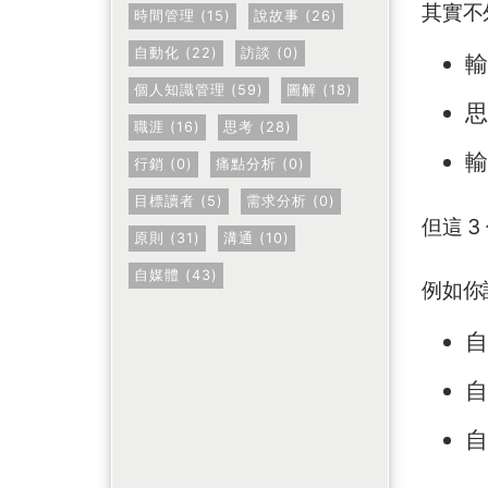
其實不
時間管理 (15)
說故事 (26)
自動化 (22)
訪談 (0)
輸
個人知識管理 (59)
圖解 (18)
思
職涯 (16)
思考 (28)
輸
行銷 (0)
痛點分析 (0)
目標讀者 (5)
需求分析 (0)
但這 
原則 (31)
溝通 (10)
自媒體 (43)
例如你
自
自
自