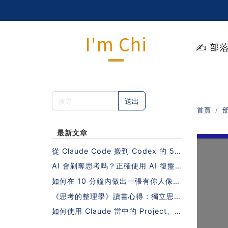
I'm Chi
✍️ 部
送出
首頁
最新文章
從 Claude Code 搬到 Codex 的 5
步驟指南（不需要重寫 Skills 也能做
AI 會剝奪思考嗎？正確使用 AI 復盤
到！）
的 5 個步驟
如何在 10 分鐘內做出一張有你人像照
片的日系課程封面？
《思考的整理學》讀書心得：獨立思考
的秘密，藏在一本沒有 AI 的年代寫下
如何使用 Claude 當中的 Project、S
的書裡
kill、MCP？10 個人中有 9 個會搞錯