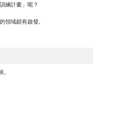
訓練計畫」呢？
的領域頗有啟發。
候。