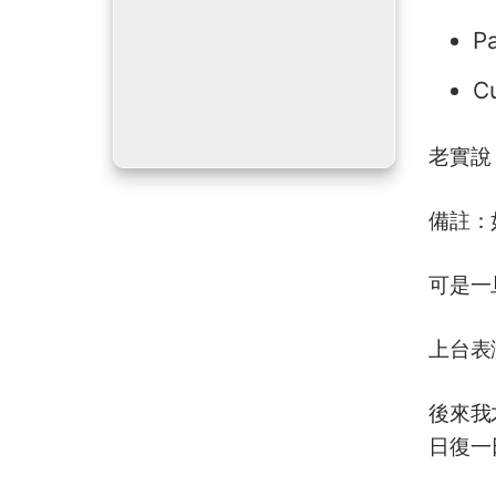
P
C
老實說
備註：
可是一
上台表
後來我
日復一